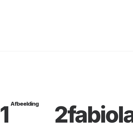
Afbeelding
1
2fabiol