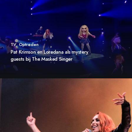
TV
,
Optreden
Pat Krimson en Loredana als mystery
guests bij The Masked Singer