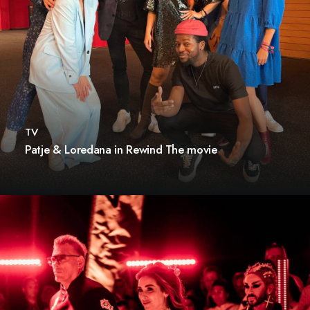
TV
Patje & Loredana in Rewind The movie